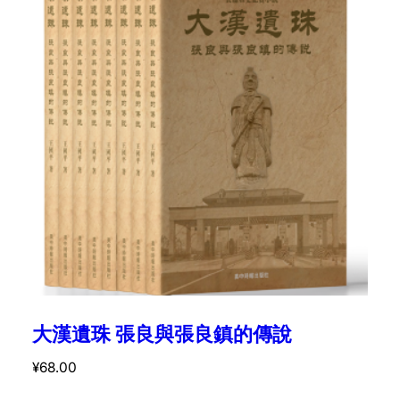
大漢遺珠 張良與張良鎮的傳說
¥
68.00