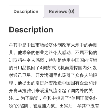
个
Description
Reviews (0)
多
世
Description
纪
的
印
牟其中是中国市场经济体制改革大潮中的弄潮
记
儿。他艰辛的创业之路令人感动、不屈不挠的
quantity
进取精神令人感慨，特别是他用中国国内滞销
的日用品换回了4架苏式飞机而震惊国内外;发
射通讯卫星、开发满洲里也吸引了众多人的眼
球，他提出的引进外资改造中国国有企业和炸
开喜马拉雅引来暖湿气流引起了国内外的关
注……为了融资，牟其中掉进了“信用证债务纠
纷”的陷阱，被逮捕入狱。出狱后，牟其中没有