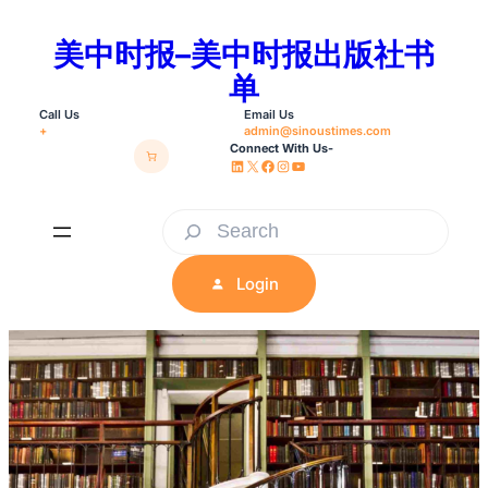
Skip
美中时报–美中时报出版社书
to
单
content
Call Us
Email Us
+
admin@sinoustimes.com
Connect With Us-
LinkedIn
X
Facebook
Instagram
YouTube
S
e
Login
a
r
c
h