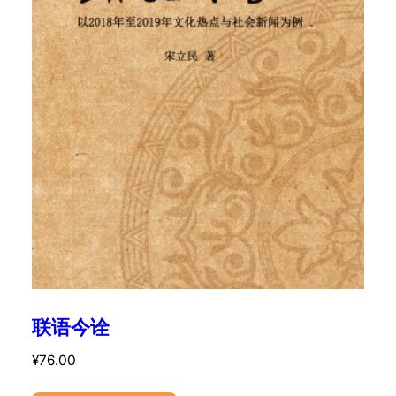
联语今诠
¥
76.00